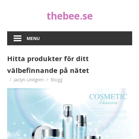
Skip
thebee.se
to
content
MENU
Hitta produkter för ditt
välbefinnande på nätet
Jaclyn Lindgren
Blogg