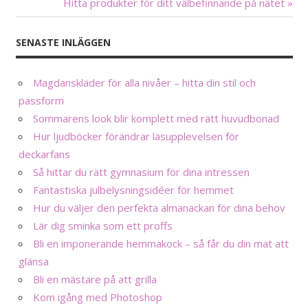
Inläggsnavigering
Hitta produkter för ditt välbefinnande på nätet »
SENASTE INLÄGGEN
Magdanskläder för alla nivåer – hitta din stil och
passform
Sommarens look blir komplett med rätt huvudbonad
Hur ljudböcker förändrar läsupplevelsen för
deckarfans
Så hittar du rätt gymnasium för dina intressen
Fantastiska julbelysningsidéer för hemmet
Hur du väljer den perfekta almanackan för dina behov
Lär dig sminka som ett proffs
Bli en imponerande hemmakock – så får du din mat att
glänsa
Bli en mästare på att grilla
Kom igång med Photoshop