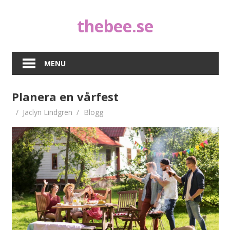
Skip
thebee.se
to
content
MENU
Planera en vårfest
Jaclyn Lindgren
Blogg